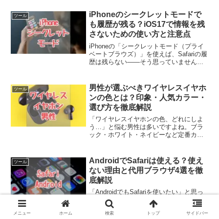
iPhoneのシークレットモードで
ツール
も履歴が残る？iOS17で情報を残
さないための使い方と注意点
iPhoneの「シークレットモード（プライ
ベートブラウズ）」を使えば、Safariの履
歴は残らない――そう思っていません
か？たしかにシークレットモードは、通
常のブラウズとは違い、履歴などの情報
を自動で保存することを防ぐ便利な機能
男性が選ぶべきワイヤレスイヤホ
ツール
です。ですが...
ンの色とは？印象・人気カラー・
選び方を徹底解説
「ワイヤレスイヤホンの色、どれにしよ
う…」と悩む男性は多いですよね。ブラ
ック・ホワイト・ネイビーなど定番カラ
ーが揃う中で、どの色を選ぶかによって
印象が大きく変わります。この記事で
は、男性がワイヤレスイヤホンの色で迷
AndroidでSafariは使える？使え
ツール
う理由から、人気カラーラン...
ない理由と代用ブラウザ4選を徹
底解説
「AndroidでもSafariを使いたい」と思っ
たことはありませんか。iPhoneでは当た
り前に使っていたSafariですが、実は
メニュー
ホーム
検索
トップ
サイドバー
Androidでは利用できません。今回は、