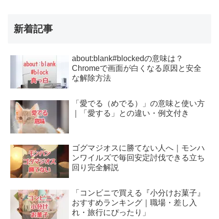
新着記事
about:blank#blockedの意味は？
Chromeで画面が白くなる原因と安全
な解除方法
「愛でる（めでる）」の意味と使い方
｜「愛する」との違い・例文付き
ゴグマジオスに勝てない人へ｜モンハ
ンワイルズで毎回安定討伐できる立ち
回り完全解説
「コンビニで買える『小分けお菓子』
おすすめランキング｜職場・差し入
れ・旅行にぴったり」