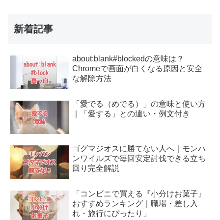
新着記事
about:blank#blockedの意味は？
Chromeで画面が白くなる原因と安全
な解除方法
「愛でる（めでる）」の意味と使い方
｜「愛する」との違い・例文付き
ゴグマジオスに勝てない人へ｜モンハ
ンワイルズで毎回安定討伐できる立ち
回り完全解説
「コンビニで買える『小分けお菓子』
おすすめランキング｜職場・差し入
れ・旅行にぴったり」