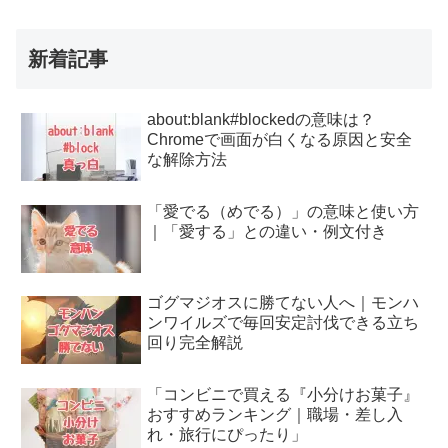
新着記事
about:blank#blockedの意味は？
Chromeで画面が白くなる原因と安全
な解除方法
「愛でる（めでる）」の意味と使い方
｜「愛する」との違い・例文付き
ゴグマジオスに勝てない人へ｜モンハ
ンワイルズで毎回安定討伐できる立ち
回り完全解説
「コンビニで買える『小分けお菓子』
おすすめランキング｜職場・差し入
れ・旅行にぴったり」